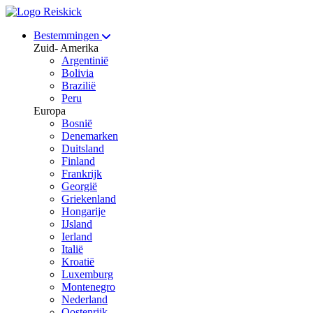
Bestemmingen
Zuid- Amerika
Argentinië
Bolivia
Brazilië
Peru
Europa
Bosnië
Denemarken
Duitsland
Finland
Frankrijk
Georgië
Griekenland
Hongarije
IJsland
Ierland
Italië
Kroatië
Luxemburg
Montenegro
Nederland
Oostenrijk