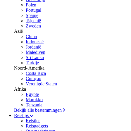
Polen
Portugal
Spanje
Tsjechië
Zweden
Azië
China
Indonesië
Jordanië
Malediven
Sri Lanka
Turkije
Noord- Amerika
Costa Rica
Curaçao
Verenigde Staten
Afrika
Egypte
Marokko
Tanzania
Bekijk alle bestemmingen
Reistips
Reistips
Reisgadgets