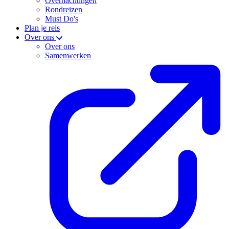
Overnachtingen
Rondreizen
Must Do's
Plan je reis
Over ons
Over ons
Samenwerken