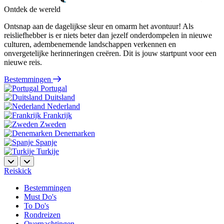
Ontdek de wereld
Ontsnap aan de dagelijkse sleur en omarm het avontuur! Als
reisliefhebber is er niets beter dan jezelf onderdompelen in nieuwe
culturen, adembenemende landschappen verkennen en
onvergetelijke herinneringen creëren. Dit is jouw startpunt voor een
nieuwe reis.
Bestemmingen
Portugal
Duitsland
Nederland
Frankrijk
Zweden
Denemarken
Spanje
Turkije
Reiskick
Bestemmingen
Must Do's
To Do's
Rondreizen
Overnachtingen