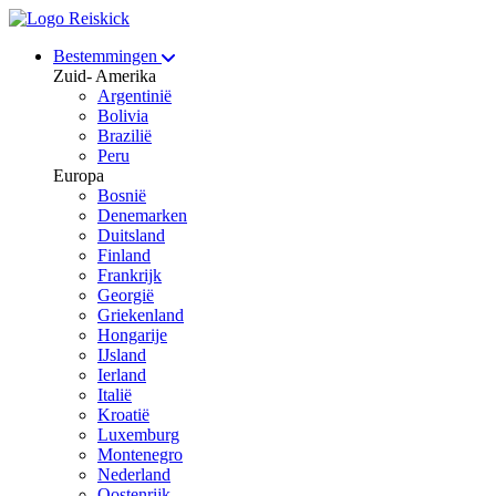
Bestemmingen
Zuid- Amerika
Argentinië
Bolivia
Brazilië
Peru
Europa
Bosnië
Denemarken
Duitsland
Finland
Frankrijk
Georgië
Griekenland
Hongarije
IJsland
Ierland
Italië
Kroatië
Luxemburg
Montenegro
Nederland
Oostenrijk