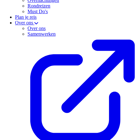
Overnachtingen
Rondreizen
Must Do's
Plan je reis
Over ons
Over ons
Samenwerken