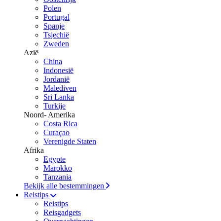
Polen
Portugal
Spanje
Tsjechië
Zweden
Azië
China
Indonesië
Jordanië
Malediven
Sri Lanka
Turkije
Noord- Amerika
Costa Rica
Curaçao
Verenigde Staten
Afrika
Egypte
Marokko
Tanzania
Bekijk alle bestemmingen
Reistips
Reistips
Reisgadgets