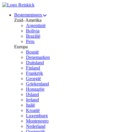
Bestemmingen
Zuid- Amerika
Argentinië
Bolivia
Brazilië
Peru
Europa
Bosnië
Denemarken
Duitsland
Finland
Frankrijk
Georgië
Griekenland
Hongarije
IJsland
Ierland
Italië
Kroatië
Luxemburg
Montenegro
Nederland
Oostenrijk