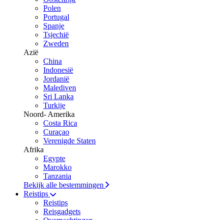
Polen
Portugal
Spanje
Tsjechië
Zweden
Azië
China
Indonesië
Jordanië
Malediven
Sri Lanka
Turkije
Noord- Amerika
Costa Rica
Curaçao
Verenigde Staten
Afrika
Egypte
Marokko
Tanzania
Bekijk alle bestemmingen
Reistips
Reistips
Reisgadgets