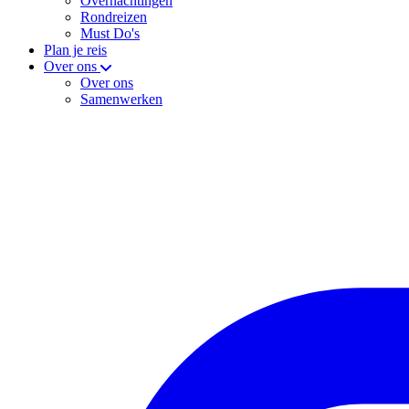
Overnachtingen
Rondreizen
Must Do's
Plan je reis
Over ons
Over ons
Samenwerken